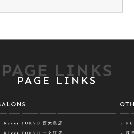
PAGE LINKS
PAGE LINKS
SALONS
OT
Rêver TOKYO
西大島店
NE
Rêver TOKYO
一之江店
採用