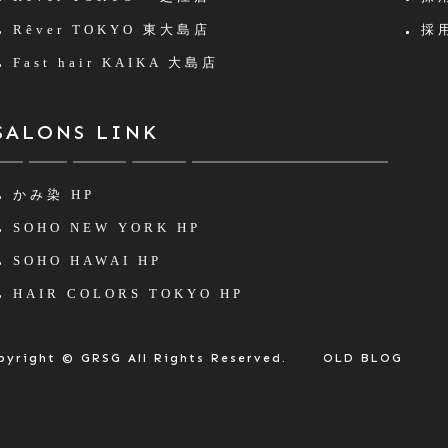
Rêver TOKYO
東大島店
採用
Fast hair KAIKA
大島店
SALONS LINK
かみ染 HP
SOHO NEW YORK HP
SOHO HAWAI HP
HAIR COLORS TOKYO HP
pyright © GRSG All Rights Reserved.
OLD BLOG