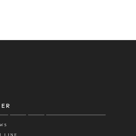
HER
WS
 LINE