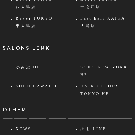
西大島店
一之江店
Rêver TOKYO
Fast hair KAIKA
東大島店
大島店
SALONS LINK
かみ染 HP
SOHO NEW YORK
HP
SOHO HAWAI HP
HAIR COLORS
TOKYO HP
OTHER
NEWS
採用 LINE