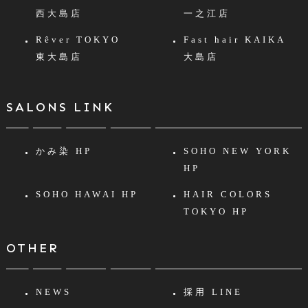
西大島店
一之江店
Rêver TOKYO
Fast hair KAIKA
東大島店
大島店
SALONS LINK
かみ染 HP
SOHO NEW YORK
HP
SOHO HAWAI HP
HAIR COLORS
TOKYO HP
OTHER
NEWS
採用 LINE