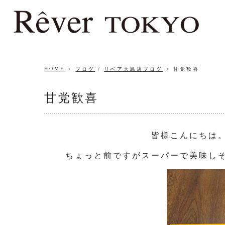
HOME
ブログ
/
リベア大島店ブログ
甘党歓喜
甘党歓喜
皆様こんにちは
ちょっと前ですがスーパーで美味し