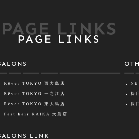
PAGE LINKS
PAGE LINKS
SALONS
OT
Rêver TOKYO
西大島店
NE
Rêver TOKYO
一之江店
採用
Rêver TOKYO
東大島店
採用
Fast hair KAIKA
大島店
SALONS LINK