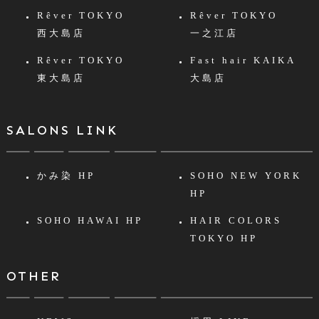
Rêver TOKYO
Rêver TOKYO
西大島店
一之江店
Rêver TOKYO
Fast hair KAIKA
東大島店
大島店
SALONS LINK
かみ染 HP
SOHO NEW YORK
HP
SOHO HAWAI HP
HAIR COLORS
TOKYO HP
OTHER