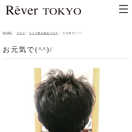
HOME
ブログ
/
リベア西大島店ブログ
お元気で(^^)/
お元気で(^^)/