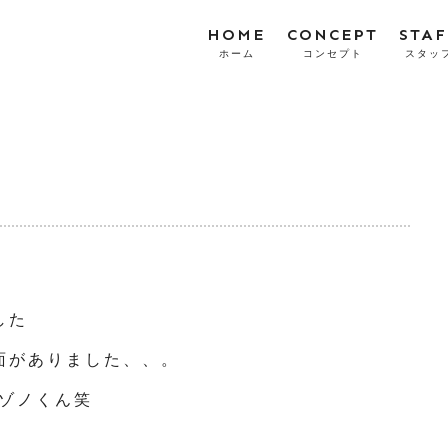
HOME
CONCEPT
STAF
ホーム
コンセプト
スタッ
事
した
面がありました、、。
ゾノくん笑