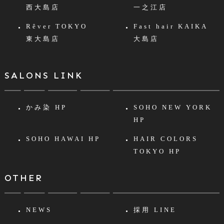
西大島店
一之江店
Rêver TOKYO
Fast hair KAIKA
東大島店
大島店
SALONS LINK
かみ染 HP
SOHO NEW YORK
HP
SOHO HAWAI HP
HAIR COLORS
TOKYO HP
OTHER
NEWS
採用 LINE