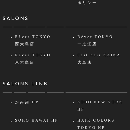
ポリシー
SALONS
Rêver TOKYO
Rêver TOKYO
西大島店
一之江店
Rêver TOKYO
Fast hair KAIKA
東大島店
大島店
SALONS LINK
かみ染 HP
SOHO NEW YORK
HP
SOHO HAWAI HP
HAIR COLORS
TOKYO HP