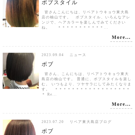
ボブスタイル
皆さんこんにちは、リベアトウキョウ東大島
店の柚山です。 ボブスタイル、いろんなアレ
ンジで、ヘアカラーを楽しんでみてください
ね。 ＊＊＊＊＊＊＊＊＊＊＊...
More...
2023.09.04 ニュース
ボブ
皆さん、こんにちは、リベアトウキョウ東大
島店の柚山です。 普通に、ボブスタイルを楽し
む。 いつもより、ツヤサラにしてみたくなりま
す。 ＊＊＊＊＊＊＊＊＊＊＊＊＊＊＊＊＊＊
＊ Re...
More...
2023.07.20 リベア東大島店ブログ
ボブ