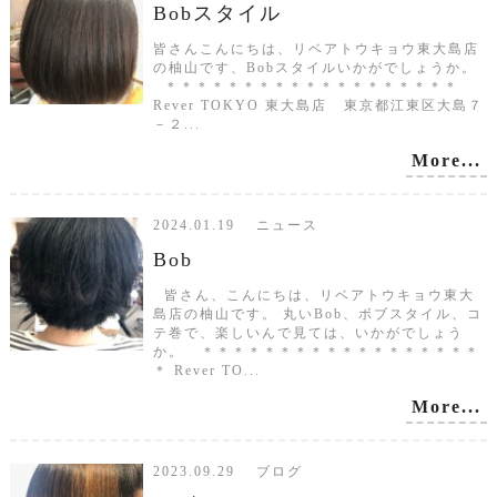
Bobスタイル
皆さんこんにちは、リベアトウキョウ東大島店
の柚山です、Bobスタイルいかがでしょうか。
＊＊＊＊＊＊＊＊＊＊＊＊＊＊＊＊＊＊＊
Rever TOKYO 東大島店 東京都江東区大島７
－２...
More...
2024.01.19 ニュース
Bob
皆さん、こんにちは、リベアトウキョウ東大
島店の柚山です。 丸いBob、ボブスタイル、コ
テ巻で、楽しいんで見ては、いかがでしょう
か。 ＊＊＊＊＊＊＊＊＊＊＊＊＊＊＊＊＊＊
＊ Rever TO...
More...
2023.09.29 ブログ