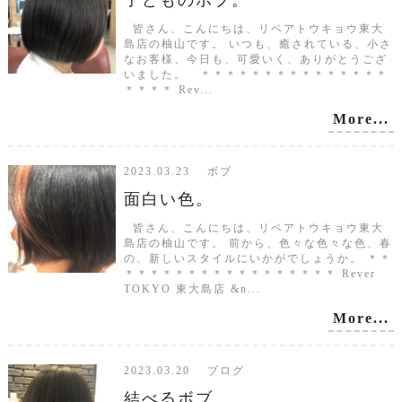
子どものボブ。
皆さん、こんにちは、リベアトウキョウ東大
島店の柚山です。 いつも、癒されている、小さ
なお客様、今日も、可愛いく、ありがとうござ
いました。 ＊＊＊＊＊＊＊＊＊＊＊＊＊＊＊
＊＊＊＊ Rev...
More...
2023.03.23 ボブ
面白い色。
皆さん、こんにちは、リベアトウキョウ東大
島店の柚山です。 前から、色々な色々な色、春
の、新しいスタイルにいかがでしょうか。 ＊＊
＊＊＊＊＊＊＊＊＊＊＊＊＊＊＊＊＊ Rever
TOKYO 東大島店 &n...
More...
2023.03.20 ブログ
結べるボブ。