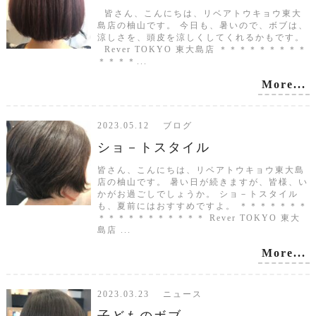
皆さん、こんにちは、リベアトウキョウ東大
島店の柚山です。 今日も、暑いので、ボブは、
涼しさを、頭皮を涼しくしてくれるかもです。
Rever TOKYO 東大島店 ＊＊＊＊＊＊＊＊＊
＊＊＊＊...
More...
2023.05.12 ブログ
ショ－トスタイル
皆さん、こんにちは、リベアトウキョウ東大島
店の柚山です。 暑い日が続きますが、皆様、い
かがお過ごしでしょうか。 ショ－トスタイル
も、夏前にはおすすめですよ。 ＊＊＊＊＊＊＊
＊＊＊＊＊＊＊＊＊＊＊ Rever TOKYO 東大
島店 ...
More...
2023.03.23 ニュース