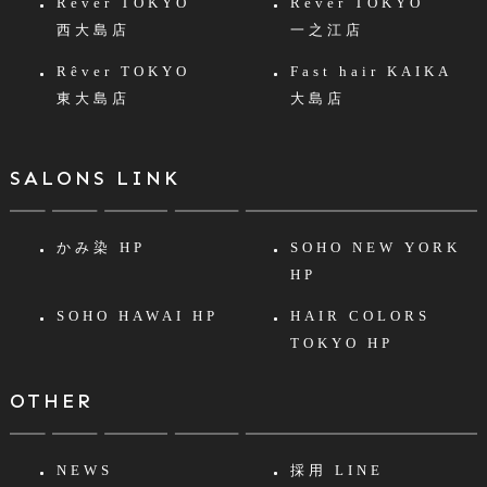
Rêver TOKYO
Rêver TOKYO
西大島店
一之江店
Rêver TOKYO
Fast hair KAIKA
東大島店
大島店
SALONS LINK
かみ染 HP
SOHO NEW YORK
HP
SOHO HAWAI HP
HAIR COLORS
TOKYO HP
OTHER
NEWS
採用 LINE