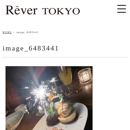
HOME
image_6483441
image_6483441