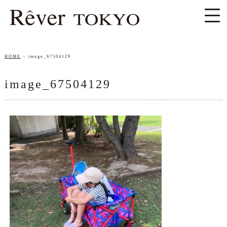
HOME
image_67504129
image_67504129