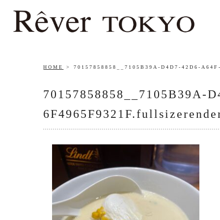
HOME
70157858858__7105B39A-D4D7-42D6-A64F-6
70157858858__7105B39A-D
6F4965F9321F.fullsizerende