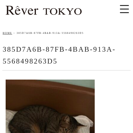
HOME
385D7A6B-87FB-4BAB-913A-5568498263D5
385D7A6B-87FB-4BAB-913A-
5568498263D5