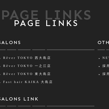
PAGE LINKS
PAGE LINKS
SALONS
OT
Rêver TOKYO
西大島店
NE
Rêver TOKYO
一之江店
採用
Rêver TOKYO
東大島店
採用
Fast hair KAIKA
大島店
SALONS LINK