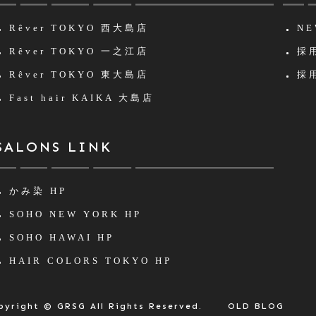
Rêver TOKYO
西大島店
NE
Rêver TOKYO
一之江店
採用
Rêver TOKYO
東大島店
採用
Fast hair KAIKA
大島店
SALONS LINK
かみ染 HP
SOHO NEW YORK HP
SOHO HAWAI HP
HAIR COLORS TOKYO HP
pyright © GRSG All Rights Reserved.
OLD BLOG