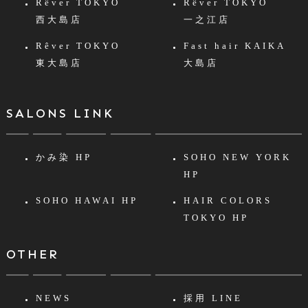
Rêver TOKYO
Rêver TOKYO
西大島店
一之江店
Rêver TOKYO
Fast hair KAIKA
東大島店
大島店
SALONS LINK
かみ染 HP
SOHO NEW YORK
HP
SOHO HAWAI HP
HAIR COLORS
TOKYO HP
OTHER
NEWS
採用 LINE